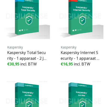
Kaspersky
Kaspersky
Kaspersky Total Secu
Kaspersky Internet S
rity - 1 apparaat - 2 Ja
ecurity - 1 apparaat -
ren
€30,95
incl. BTW
1 Jaar
€16,95
incl. BTW