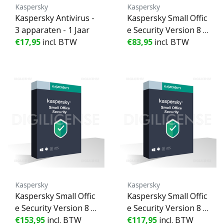
Kaspersky
Kaspersky
Kaspersky Antivirus -
Kaspersky Small Offic
3 apparaten - 1 Jaar
e Security Version 8 2
€17,95
incl. BTW
021 - 1 Server + 10 De
€83,95
incl. BTW
vice + 10 Mobile - 20
apparaten - 1 Jaar
Kaspersky
Kaspersky
Kaspersky Small Offic
Kaspersky Small Offic
e Security Version 8 2
e Security Version 8 2
021 - 3 Server + 25 De
€153,95
incl. BTW
021 - 2 Server + 20 De
€117,95
incl. BTW