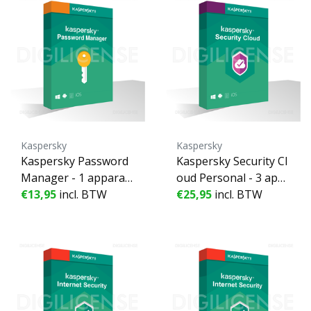
Kaspersky
Kaspersky
Kaspersky Password
Kaspersky Security Cl
Manager - 1 apparaa
oud Personal - 3 app
t - 1 Jaar
€13,95
incl. BTW
araten - 1 Jaar
€25,95
incl. BTW