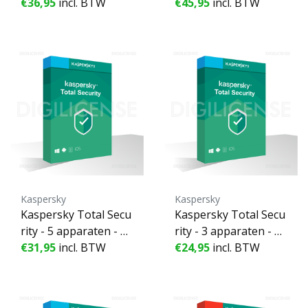
aten - 1 Jaar
€36,95
incl. BTW
aren
€45,95
incl. BTW
Kaspersky
Kaspersky
Kaspersky Total Secu
Kaspersky Total Secu
rity - 5 apparaten - 1 J
rity - 3 apparaten - 1 J
aar
€31,95
incl. BTW
aar
€24,95
incl. BTW