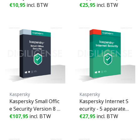
apparaat - 1 Jaar
€10,95
incl. BTW
€25,95
incl. BTW
Kaspersky
Kaspersky
Kaspersky Small Offic
Kaspersky Internet S
e Security Version 8 2
ecurity - 5 apparaten
021 - 2 Server + 15 De
€107,95
incl. BTW
- 1 Jaar
€27,95
incl. BTW
vice + 15 Mobile - 30
apparaten - 1 Jaar