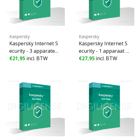
Kaspersky
Kaspersky
Kaspersky Internet S
Kaspersky Internet S
ecurity - 3 apparaten
ecurity - 1 apparaat -
- 1 Jaar
€21,95
incl. BTW
2 Jaren
€27,95
incl. BTW