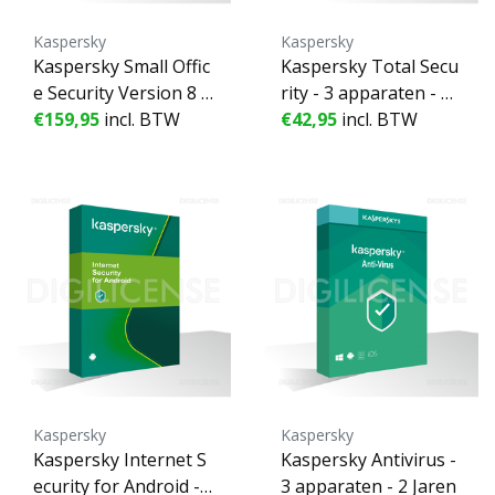
Kaspersky
Kaspersky
Kaspersky Small Offic
Kaspersky Total Secu
e Security Version 8 2
rity - 3 apparaten - 2 J
021 - 1 Server + 10 De
€159,95
incl. BTW
aren
€42,95
incl. BTW
vice + 10 Mobile - 20
apparaten - 1 Jaar
Kaspersky
Kaspersky
Kaspersky Internet S
Kaspersky Antivirus -
ecurity for Android - 1
3 apparaten - 2 Jaren