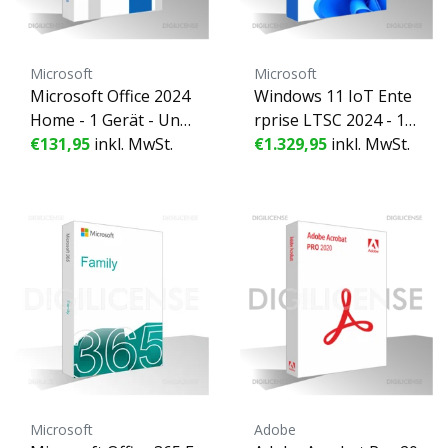
Microsoft
Microsoft
Microsoft Office 2024
Windows 11 IoT Ente
Home - 1 Gerät - Unb
rprise LTSC 2024 - 1
efristete Lizenz
€131,95
inkl. MwSt.
Gerät - Unbefristete
€1.329,95
inkl. MwSt.
Lizenz - Geschäftslize
nz (gebraucht)
Microsoft
Adobe