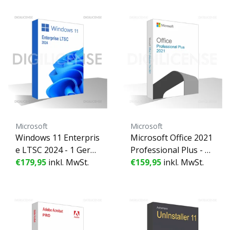
(gebraucht)
Microsoft
Microsoft
Windows 11 Enterpris
Microsoft Office 2021
e LTSC 2024 - 1 Gerät
Professional Plus - 1
- Unbefristete Lizenz
€179,95
inkl. MwSt.
Gerät - Unbefristete
€159,95
inkl. MwSt.
- Geschäftslizenz (ge
Lizenz - Geschäftslize
braucht)
nz (gebraucht)