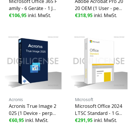
Microsoft Office 365 F
Adobe Acrobat Pro 20
amily - 6 Geräte - 1 Ja
20 OEM (1 User - per
hr
€106,95
inkl. MwSt.
petual) MAC ESD - 1 G
€318,95
inkl. MwSt.
erät - Unbefristete Li
zenz
Acronis
Microsoft
Acronis True Image 2
Microsoft Office 2024
025 (1 Device - perpet
LTSC Standard - 1 Ge
ual) ESD - 1 Gerät - U
€60,95
inkl. MwSt.
rät - Unbefristete Liz
€291,95
inkl. MwSt.
nbefristete Lizenz
enz - Geschäftslizenz