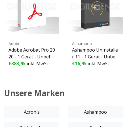
Adobe
Ashampoo
Adobe Acrobat Pro 20
Ashampoo UnInstalle
20 - 1 Gerät - Unbefri
r 11 - 1 Gerät - Unbef
stete Lizenz
€383,95
inkl. MwSt.
ristete Lizenz
€16,95
inkl. MwSt.
Unsere Marken
Acronis
Ashampoo