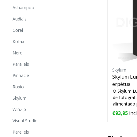
Ashampoo
Audials
Corel
Kofax
Nero
Parallels
Skylum
Pinnacle
Skylum Lumi
erpétua
Roxio
O Skylum Lu
de fotograf
Skylum
alimentado pe
WinZip
faz...
€93,95
incl
Visual Studio
Parellels