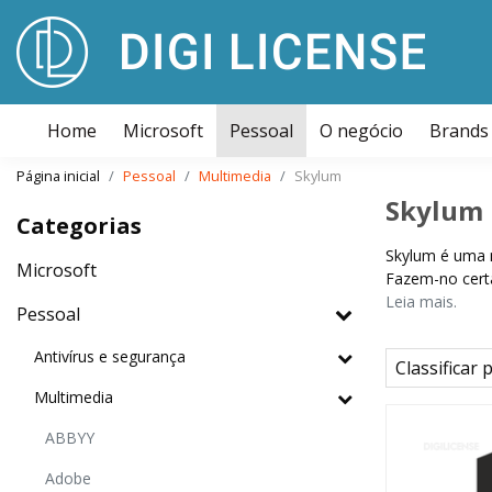
Home
Microsoft
Pessoal
O negócio
Brands
Página inicial
Pessoal
Multimedia
Skylum
Skylum
Categorias
Skylum é uma m
Microsoft
Fazem-no certa
Leia mais.
Pessoal
Antivírus e segurança
Classificar 
Multimedia
ABBYY
Adobe