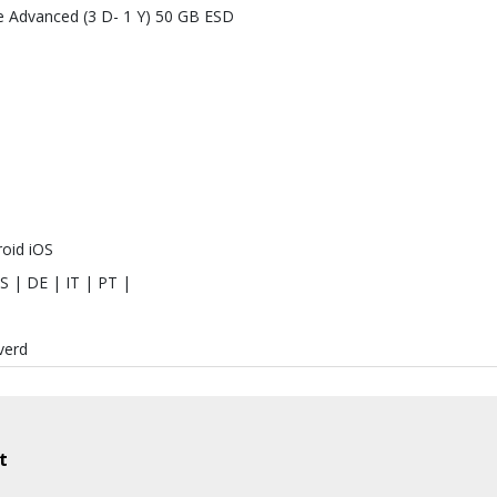
e Advanced (3 D- 1 Y) 50 GB ESD
oid iOS
S | DE | IT | PT |
verd
t