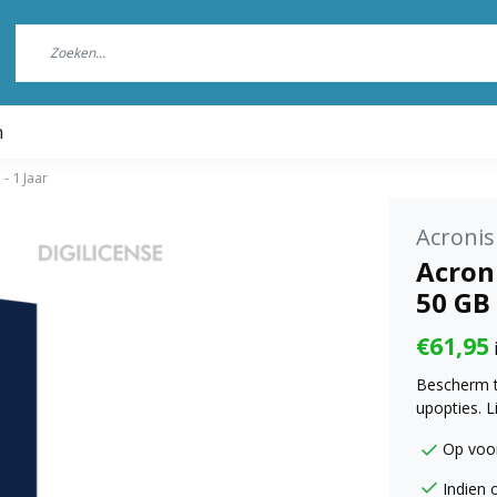
n
- 1 Jaar
Acronis
Acron
50 GB 
€61,95
Bescherm t
upopties. L
Op voo
Indien 