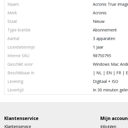
Naam
Acronis True Imag
Merk
Acronis
Staat
Nieuw
Type licentie
Abonnement
Aantal
3 apparaten
Licentietermijn
1 Jaar
Interne SKU
98750795
Geschikt voor
Windows Mac Andr
Beschikbaar in
| NL | EN | FR | E
Levering
Digitaal + ISO
Levertijd
In 30 minuten gele
Klantenservice
Mijn accoun
Klantenservice
Inloggen