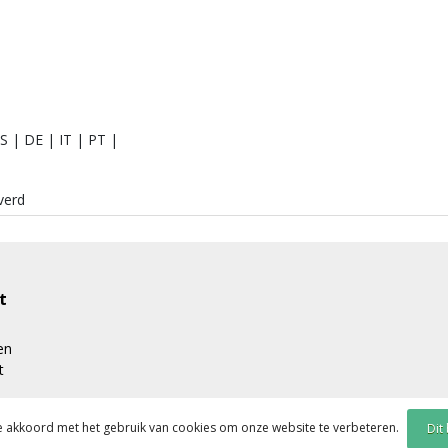
S | DE | IT | PT |
verd
t
en
t
je akkoord met het gebruik van cookies om onze website te verbeteren.
Dit