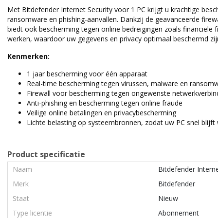
Met Bitdefender Internet Security voor 1 PC krijgt u krachtige bes
ransomware en phishing-aanvallen. Dankzij de geavanceerde firewa
biedt ook bescherming tegen online bedreigingen zoals financiële fr
werken, waardoor uw gegevens en privacy optimaal beschermd zij
Kenmerken:
1 jaar bescherming voor één apparaat
Real-time bescherming tegen virussen, malware en ransom
Firewall voor bescherming tegen ongewenste netwerkverbin
Anti-phishing en bescherming tegen online fraude
Veilige online betalingen en privacybescherming
Lichte belasting op systeembronnen, zodat uw PC snel blijft
Product specificatie
Naam
Bitdefender Intern
Merk
Bitdefender
Staat
Nieuw
Type licentie
Abonnement