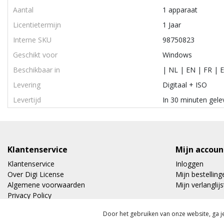
Aantal
1 apparaat
Licentietermijn
1 Jaar
Interne SKU
98750823
Geschikt voor
Windows
Beschikbaar in
| NL | EN | FR | E
Levering
Digitaal + ISO
Levertijd
In 30 minuten gele
Klantenservice
Mijn accoun
Klantenservice
Inloggen
Over Digi License
Mijn bestelling
Algemene voorwaarden
Mijn verlanglijs
Privacy Policy
Verzenden & retourneren
Door het gebruiken van onze website, ga 