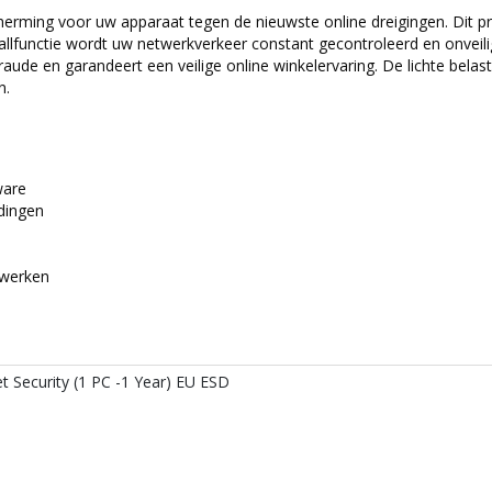
cherming voor uw apparaat tegen de nieuwste online dreigingen. Dit pr
llfunctie wordt uw netwerkverkeer constant gecontroleerd en onveili
aude en garandeert een veilige online winkelervaring. De lichte belas
n.
ware
dingen
 werken
et Security (1 PC -1 Year) EU ESD