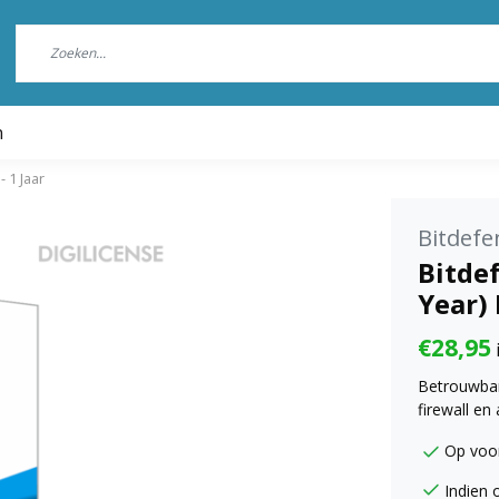
n
- 1 Jaar
Bitdefe
Bitdef
Year) 
€28,95
Betrouwbare
firewall en
Op voo
Indien 