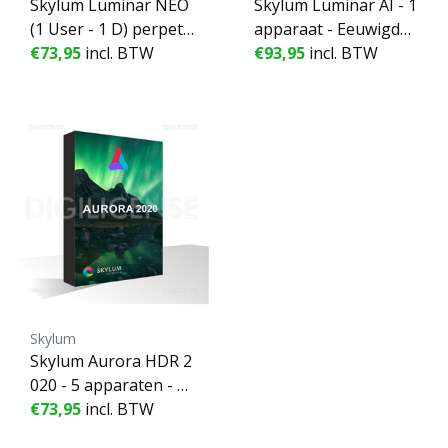
Skylum Luminar NEO
Skylum Luminar AI - 1
(1 User - 1 D) perpetu
apparaat - Eeuwigdur
al ESD - 1 apparaat -
€73,95
incl. BTW
end
€93,95
incl. BTW
Eeuwigdurend
Skylum
Skylum Aurora HDR 2
020 - 5 apparaten - E
euwigdurend
€73,95
incl. BTW