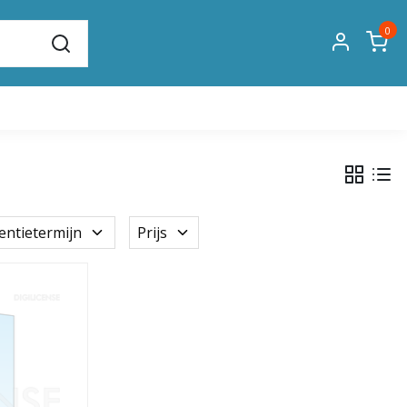
0
centietermijn
Prijs