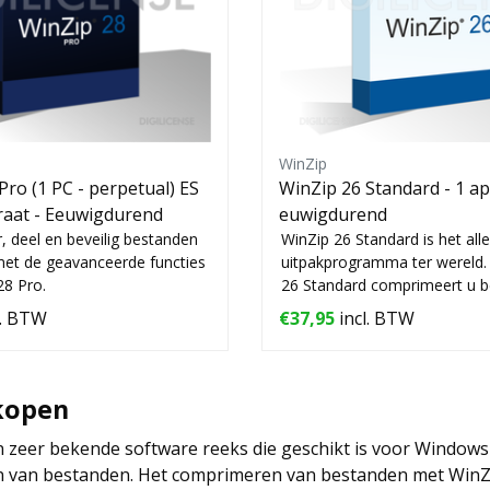
WinZip
Pro (1 PC - perpetual) ES
WinZip 26 Standard - 1 app
D - 1 apparaat - Eeuwigdurend
euwigdurend
 deel en beveilig bestanden
WinZip 26 Standard is het all
et de geavanceerde functies
uitpakprogramma ter wereld.
28 Pro.
26 Standard comprimeert u 
v...
l. BTW
€37,95
incl. BTW
kopen
n zeer bekende software reeks die geschikt is voor Window
van bestanden. Het comprimeren van bestanden met WinZip