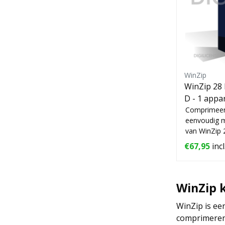
WinZip
WinZip 28 
Comprimeer,
eenvoudig m
van WinZip 
€67,95
inc
WinZip 
WinZip is ee
comprimeren 