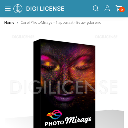
0
Home
Corel PhotoMirage - 1 apparaat - Eeuwigdurend