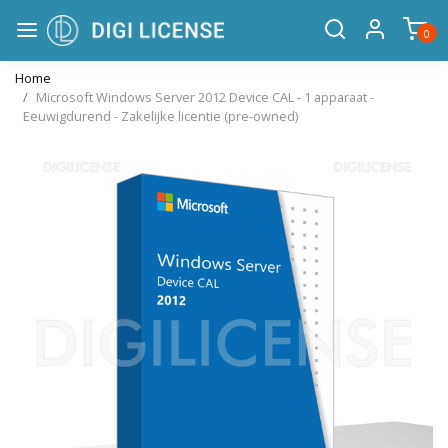
0
Home
Microsoft Windows Server 2012 Device CAL - 1 apparaat -
Eeuwigdurend - Zakelijke licentie (pre-owned)