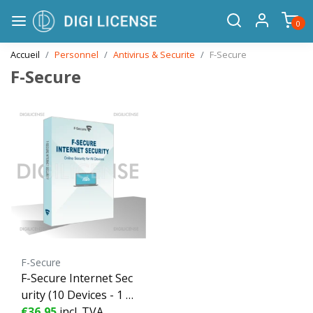
0
Accueil
Personnel
Antivirus & Securite
F-Secure
F-Secure
F-Secure
F-Secure Internet Sec
urity (10 Devices - 1 Y
ear) ESD - 10 dispositi
€36,95
incl. TVA