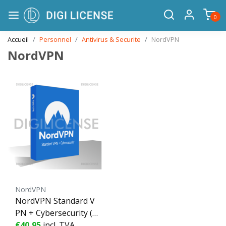
0
Accueil
Personnel
Antivirus & Securite
NordVPN
NordVPN
NordVPN
NordVPN Standard V
PN + Cybersecurity (6
Device - 1 Year) ESD -
€40,95
incl. TVA