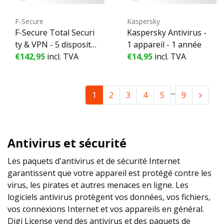
F-Secure
Kaspersky
F-Secure Total Securi
Kaspersky Antivirus -
ty & VPN - 5 dispositif
1 appareil - 1 année
s - 2 Années
€142,95
incl. TVA
€14,95
incl. TVA
...
1
2
3
4
5
9
Antivirus et sécurité
Les paquets d'antivirus et de sécurité Internet
garantissent que votre appareil est protégé contre les
virus, les pirates et autres menaces en ligne. Les
logiciels antivirus protègent vos données, vos fichiers,
vos connexions Internet et vos appareils en général.
Digi License vend des antivirus et des paquets de