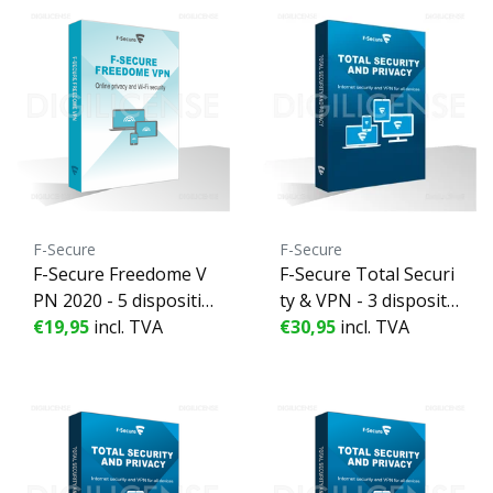
F-Secure
F-Secure
F-Secure Freedome V
F-Secure Total Securi
PN 2020 - 5 dispositif
ty & VPN - 3 dispositif
s - 1 année
€19,95
incl. TVA
s - 1 année
€30,95
incl. TVA