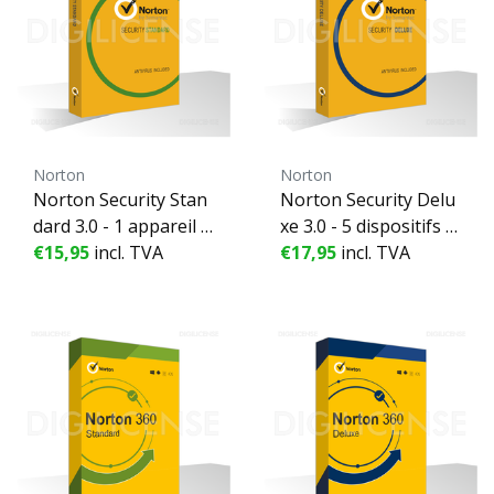
Norton
Norton
Norton Security Stan
Norton Security Delu
dard 3.0 - 1 appareil -
xe 3.0 - 5 dispositifs -
1 année
€15,95
incl. TVA
1 année
€17,95
incl. TVA