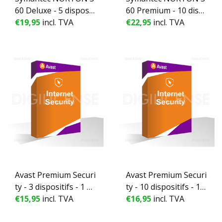
60 Deluxe - 5 dispositi
60 Premium - 10 disp
fs - 1 année
€19,95
incl. TVA
ositifs - 1 année
€22,95
incl. TVA
Avast Premium Securi
Avast Premium Securi
ty - 3 dispositifs - 1 an
ty - 10 dispositifs - 1 a
née
€15,95
incl. TVA
nnée
€16,95
incl. TVA