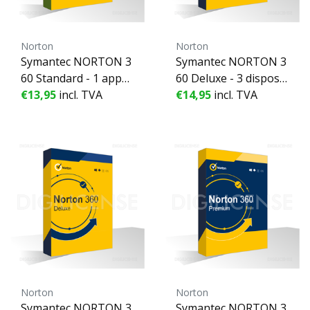
Norton
Norton
Symantec NORTON 3
Symantec NORTON 3
60 Standard - 1 appar
60 Deluxe - 3 dispositi
eil - 1 année
€13,95
incl. TVA
fs - 1 année
€14,95
incl. TVA
Norton
Norton
Symantec NORTON 3
Symantec NORTON 3