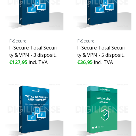
F-Secure
F-Secure
F-Secure Total Securi
F-Secure Total Securi
ty & VPN - 3 dispositif
ty & VPN - 5 dispositif
s - 2 Années
€127,95
incl. TVA
s - 1 année
€36,95
incl. TVA