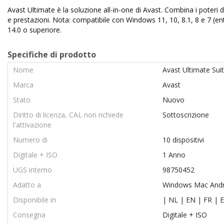
Avast Ultimate è la soluzione all-in-one di Avast. Combina i poter
e prestazioni. Nota: compatibile con Windows 11, 10, 8.1, 8 e 7 (ent
14.0 o superiore.
Specifiche di prodotto
Nome
Avast Ultimate Sui
Marca
Avast
Stato
Nuovo
Diritto di licenza, CAL non richiede
Sottoscrizione
l'attivazione
Numero di
10 dispositivi
Digitale + ISO
1 Anno
UGS interno
98750452
Adatto a
Windows Mac Andr
Disponibile in
| NL | EN | FR | E
Consegna
Digitale + ISO