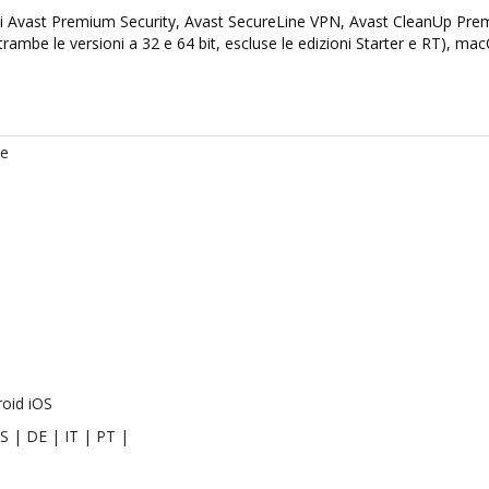
i di Avast Premium Security, Avast SecureLine VPN, Avast CleanUp Prem
rambe le versioni a 32 e 64 bit, escluse le edizioni Starter e RT), ma
te
oid iOS
S | DE | IT | PT |