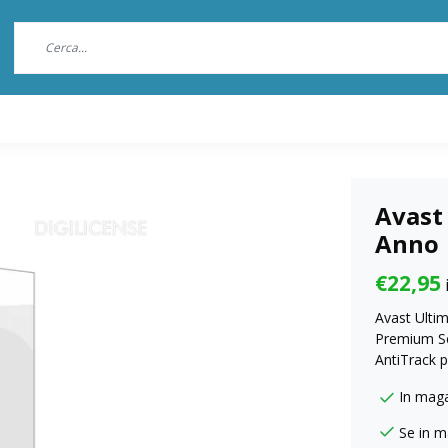
Avast 
Anno
€22,95
i
Avast Ultim
Premium Se
AntiTrack p
In mag
Se in m