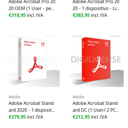
Adobe Acrobat Pro 20
Adobe Acrobat Pro 20
20 OEM (1 User - per
20 - 1 dispositivo - Lic
petual) MAC ESD - 1 d
€318,95
incl. IVA
enza perpetua
€383,95
incl. IVA
ispositivo - Licenza p
erpetua
Adobe
Adobe
Adobe Acrobat Stand
Adobe Acrobat Stand
ard 2020 - 1 dispositiv
ard DC (1 User/ 2 PC -
€379,95
o - Licenza perpetua
incl. IVA
1 Year) ESD - 2 dispos
€212,95
incl. IVA
itivi - 1 Anno