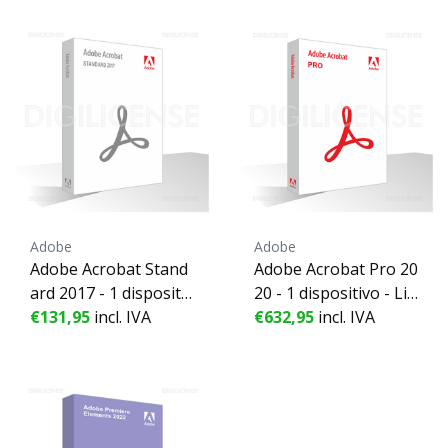
Adobe
Adobe
Adobe Acrobat Stand
Adobe Acrobat Pro 20
ard 2017 - 1 dispositiv
20 - 1 dispositivo - Lic
€131,95
o - Licenza perpetua
incl. IVA
enza perpetua
€632,95
incl. IVA