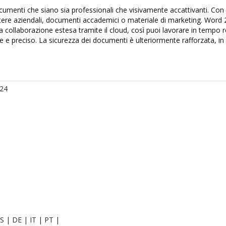
nti che siano sia professionali che visivamente accattivanti. Con nu
re aziendali, documenti accademici o materiale di marketing. Word 2024
ollaborazione estesa tramite il cloud, così puoi lavorare in tempo rea
ce e preciso. La sicurezza dei documenti è ulteriormente rafforzata, in 
024
S | DE | IT | PT |