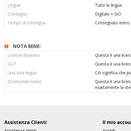
Lingua
Tutte le lingue
Consegna
Digitale + ISO
Tempo di consegna
Consegnato entro 
NOTA BENE:
Licenze Business
Questa è una licenz
OLP
Questa è una lice
Una sola lingua
Ciò significa che p
Di seconda mano
Questa è una licenz
esattamente la stes
Assistenza Clienti
Il mio accou
Assistenza clienti
Accedi