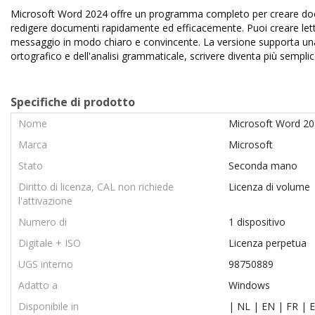
Microsoft Word 2024 offre un programma completo per creare docume
redigere documenti rapidamente ed efficacemente. Puoi creare lette
messaggio in modo chiaro e convincente. La versione supporta una c
ortografico e dell'analisi grammaticale, scrivere diventa più sempli
Specifiche di prodotto
Nome
Microsoft Word 2
Marca
Microsoft
Stato
Seconda mano
Diritto di licenza, CAL non richiede
Licenza di volume
l'attivazione
Numero di
1 dispositivo
Digitale + ISO
Licenza perpetua
UGS interno
98750889
Adatto a
Windows
Disponibile in
| NL | EN | FR | E