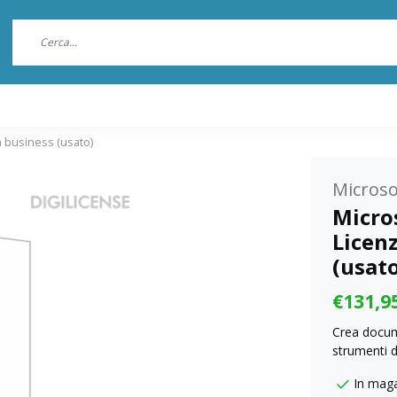
a business (usato)
Microso
Micros
Licenz
(usat
€131,9
Crea docum
strumenti d
In mag