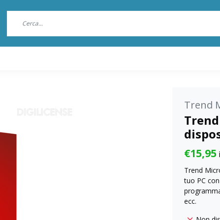
Trend 
Trend 
dispos
€15,95
i
Trend Micro
tuo PC con
programma e
ecc.
Non dis