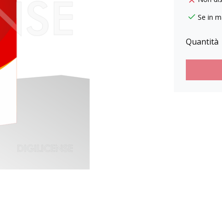
Se in m
Quantità