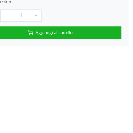
azzino
-
+
Aggiungi al carrello