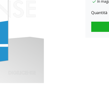
In mag
Quantità