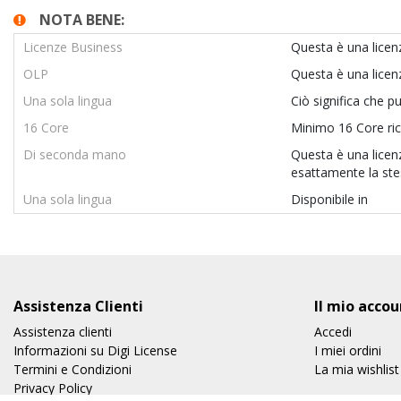
NOTA BENE:
Licenze Business
Questa è una licenz
OLP
Questa è una lice
Una sola lingua
Ciò significa che p
16 Core
Minimo 16 Core rich
Di seconda mano
Questa è una licenz
esattamente la stes
Una sola lingua
Disponibile in
Assistenza Clienti
Il mio accou
Assistenza clienti
Accedi
Informazioni su Digi License
I miei ordini
Termini e Condizioni
La mia wishlist
Privacy Policy