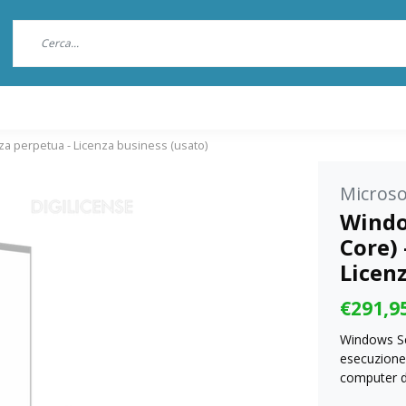
nza perpetua - Licenza business (usato)
Microso
Windo
Core) 
Licenz
€291,9
Windows Ser
esecuzione
computer di