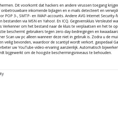
schermen. Dit voorkomt dat hackers en andere virussen toegang krijge
 onbetrouwbare inkomende bijlagen en e-mails detecteert en verwijde
or POP 3-, SMTP- en IMAP-accounts. Andere AVG Internet Security-fun
an bestanden via MSN en Yahoo!. En ICQ. Gegevenskluis Versleutel w
Verkenner om het bestand naar de kluis te verplaatsen en het te ope
 functie beschermt gebruikers tegen zero-day-bedreigingen en kwaad
ner Scan uw pc alleen wanneer deze niet in gebruik is. Zodra u de mu
 en veilig bevonden, waardoor de scantijd wordt verkort. gaspedaal 
rbeter uw YouTube-video-ervaring aanzienlijk. Automatisch bijwerke
rdt bijgewerkt om de hoogste beschermingsniveaus te behouden.
ity