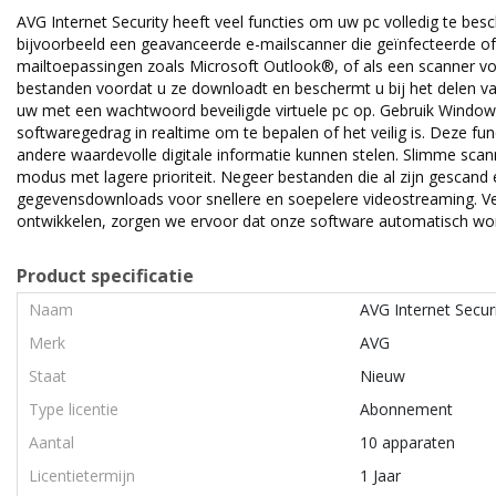
AVG Internet Security heeft veel functies om uw pc volledig te be
bijvoorbeeld een geavanceerde e-mailscanner die geïnfecteerde of
mailtoepassingen zoals Microsoft Outlook®, of als een scanner vo
bestanden voordat u ze downloadt en beschermt u bij het delen v
uw met een wachtwoord beveiligde virtuele pc op. Gebruik Windows 
softwaregedrag in realtime om te bepalen of het veilig is. Deze
andere waardevolle digitale informatie kunnen stelen. Slimme scan
modus met lagere prioriteit. Negeer bestanden die al zijn gescand
gegevensdownloads voor snellere en soepelere videostreaming. Ve
ontwikkelen, zorgen we ervoor dat onze software automatisch wo
Product specificatie
Naam
AVG Internet Secur
Merk
AVG
Staat
Nieuw
Type licentie
Abonnement
Aantal
10 apparaten
Licentietermijn
1 Jaar