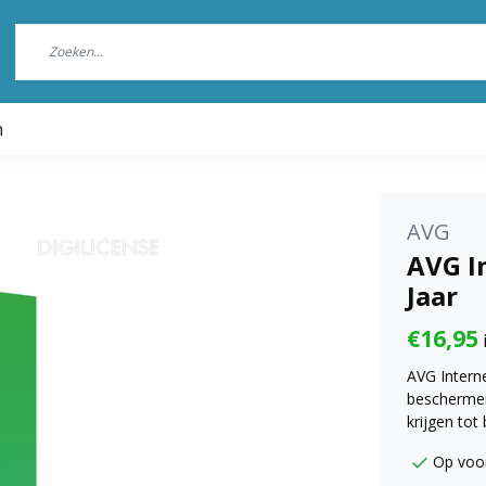
n
AVG
AVG In
Jaar
€16,95
AVG Interne
beschermen
krijgen to
Op voo