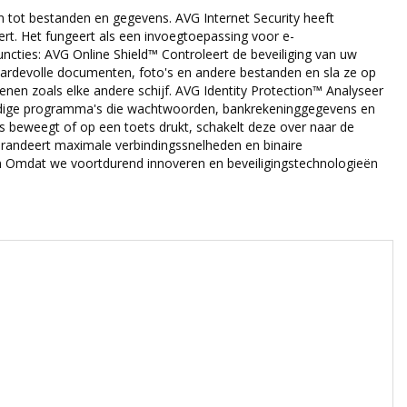
n tot bestanden en gegevens. AVG Internet Security heeft
rt. Het fungeert als een invoegtoepassing voor e-
cties: AVG Online Shield™ Controleert de beveiliging van uw
aardevolle documenten, foto's en andere bestanden en sla ze op
nen zoals elke andere schijf. AVG Identity Protection™ Analyseer
aardige programma's die wachtwoorden, bankrekeninggegevens en
is beweegt of op een toets drukt, schakelt deze over naar de
Garandeert maximale verbindingssnelheden en binaire
n Omdat we voortdurend innoveren en beveiligingstechnologieën