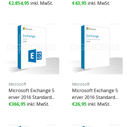
- 1 Gerät - Unbefriste
€2.854,95
inkl. MwSt.
User CAL - 1 Benutze
€43,95
inkl. MwSt.
te Lizenz - Geschäftsli
r - Unbefristete Lizen
zenz (gebraucht)
z - Geschäftslizenz (g
ebraucht)
Microsoft
Microsoft
Microsoft Exchange S
Microsoft Exchange S
erver 2016 Standard -
erver 2016 Standard
1 Gerät - Unbefristet
€366,95
inkl. MwSt.
Device CAL - 1 Gerät -
€26,95
inkl. MwSt.
e Lizenz - Geschäftsli
Unbefristete Lizenz -
zenz (gebraucht)
Geschäftslizenz (gebr
aucht)