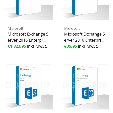
Microsoft
Microsoft
Microsoft Exchange S
Microsoft Exchange S
erver 2016 Enterprise
erver 2016 Enterprise
- 1 Gerät - Unbefriste
€1.823,95
inkl. MwSt.
Device CAL - 1 Gerät -
€35,95
inkl. MwSt.
te Lizenz - Geschäftsli
Unbefristete Lizenz -
zenz (gebraucht)
Geschäftslizenz (gebr
aucht)