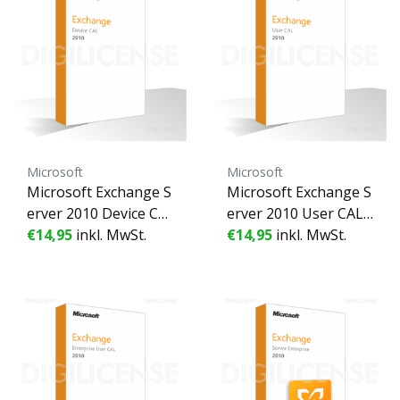
Microsoft
Microsoft
Microsoft Exchange S
Microsoft Exchange S
erver 2010 Device CA
erver 2010 User CAL -
L - 1 Gerät - Unbefrist
€14,95
inkl. MwSt.
1 Benutzer - Unbefris
€14,95
inkl. MwSt.
ete Lizenz - Geschäfts
tete Lizenz - Geschäft
lizenz (gebraucht)
slizenz (gebraucht)