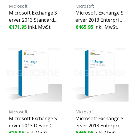
Microsoft
Microsoft
Microsoft Exchange S
Microsoft Exchange S
erver 2013 Standard -
erver 2013 Enterprise
1 Gerät - Unbefristet
€171,95
inkl. MwSt.
- 1 Gerät - Unbefriste
€465,95
inkl. MwSt.
e Lizenz - Geschäftsli
te Lizenz - Geschäftsli
zenz (gebraucht)
zenz (gebraucht)
Microsoft
Microsoft
Microsoft Exchange S
Microsoft Exchange S
erver 2013 Device CA
erver 2013 Enterprise
L - 1 Gerät - Unbefrist
€26,95
inkl. MwSt.
User CAL - 1 Benutze
€465,95
inkl. MwSt.