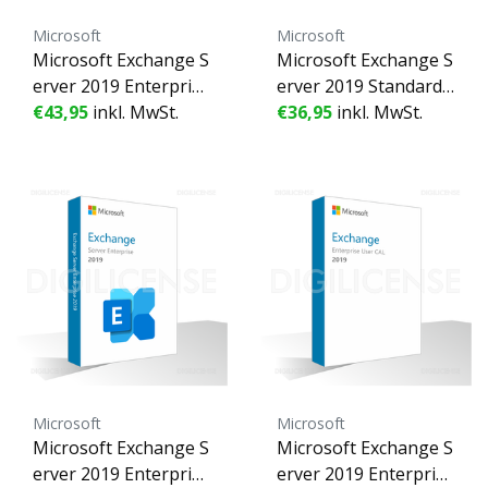
Microsoft
Microsoft
Microsoft Exchange S
Microsoft Exchange S
erver 2019 Enterprise
erver 2019 Standard
Device CAL - 1 Gerät -
€43,95
inkl. MwSt.
User CAL - 1 Benutze
€36,95
inkl. MwSt.
Unbefristete Lizenz -
r - Unbefristete Lizen
Geschäftslizenz (gebr
z - Geschäftslizenz (g
aucht)
ebraucht)
Microsoft
Microsoft
Microsoft Exchange S
Microsoft Exchange S
erver 2019 Enterprise
erver 2019 Enterprise