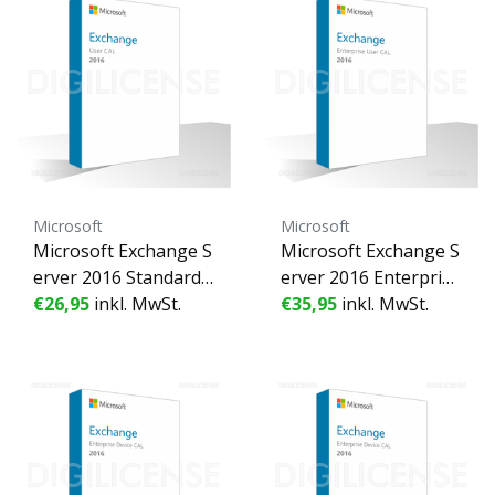
Microsoft
Microsoft
Microsoft Exchange S
Microsoft Exchange S
erver 2016 Standard
erver 2016 Enterprise
User CAL - 1 Benutze
€26,95
inkl. MwSt.
User CAL - 1 Benutze
€35,95
inkl. MwSt.
r - Unbefristete Lizen
r - Unbefristete Lizen
z - Geschäftslizenz (g
z - Geschäftslizenz (g
ebraucht)
ebraucht)