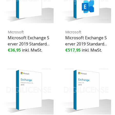
Microsoft
Microsoft
Microsoft Exchange S
Microsoft Exchange S
erver 2019 Standard
erver 2019 Standard -
Device CAL - 1 Gerät -
€36,95
inkl. MwSt.
1 Gerät - Unbefristet
€517,95
inkl. MwSt.
Unbefristete Lizenz -
e Lizenz - Geschäftsli
Geschäftslizenz (gebr
zenz (gebraucht)
aucht)