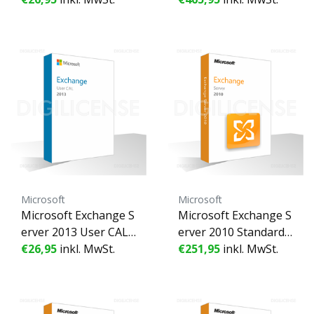
ete Lizenz - Geschäfts
r - Unbefristete Lizen
lizenz (gebraucht)
z - Geschäftslizenz (g
ebraucht)
Microsoft
Microsoft
Microsoft Exchange S
Microsoft Exchange S
erver 2013 User CAL -
erver 2010 Standard -
1 Benutzer - Unbefris
€26,95
inkl. MwSt.
1 Gerät - Unbefristet
€251,95
inkl. MwSt.
tete Lizenz - Geschäft
e Lizenz - Geschäftsli
slizenz (gebraucht)
zenz (gebraucht)