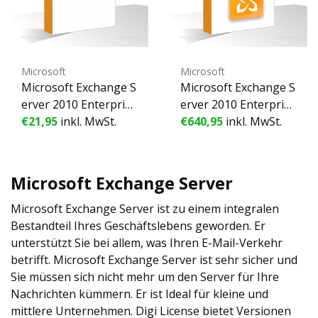
Microsoft
Microsoft
Microsoft Exchange S
Microsoft Exchange S
erver 2010 Enterprise
erver 2010 Enterprise
User CAL - 1 Benutze
€21,95
inkl. MwSt.
- 1 Gerät - Unbefriste
€640,95
inkl. MwSt.
r - Unbefristete Lizen
te Lizenz - Geschäftsli
z - Geschäftslizenz (g
zenz (gebraucht)
ebraucht)
Microsoft Exchange Server
Microsoft Exchange Server ist zu einem integralen
Bestandteil Ihres Geschäftslebens geworden. Er
unterstützt Sie bei allem, was Ihren E-Mail-Verkehr
betrifft. Microsoft Exchange Server ist sehr sicher und
Sie müssen sich nicht mehr um den Server für Ihre
Nachrichten kümmern. Er ist Ideal für kleine und
mittlere Unternehmen. Digi License bietet Versionen