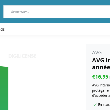
nds
AVG
AVG In
anné
€16,95
AVG Intern
protéger en
d'accéder a
En stoc