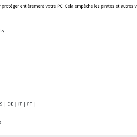
protéger entièrement votre PC. Cela empêche les pirates et autres vi
ity
S | DE | IT | PT |
s