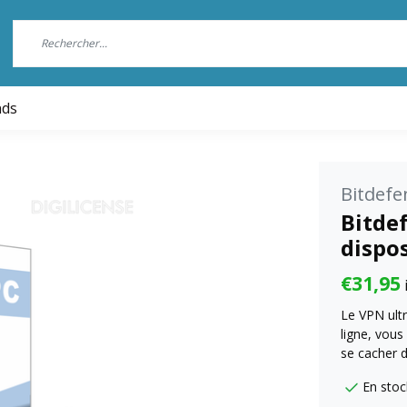
nds
Bitdefe
Bitde
dispos
€31,95
Le VPN ultr
ligne, vous
se cacher d
En stoc