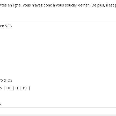
ités en ligne, vous n'avez donc à vous soucier de rien. De plus, il est
ium VPN
oid iOS
S | DE | IT | PT |
s