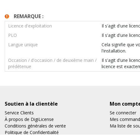
REMARQUE :
Licence d'exploitation
Il s'agit d'une lic
PLO
Il s'agit d'une li
Langue unique
Cela signifie que v
l'installation.
Occasion / d'occasion / de deuxième main /
Il s'agit d'une lice
prédétenue
licence est exacte
Soutien à la clientèle
Mon compt
Service Clients
Se connecter
À propos de DigiLicense
Mes command
Conditions générales de vente
Ma liste de so
Politique de Confidentialité
Expédition et retours