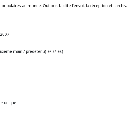
opulaires au monde. Outlook facilite l'envoi, la réception et l'archiv
 2007
uxième main / prédétenu(-e/-s/-es)
ue unique