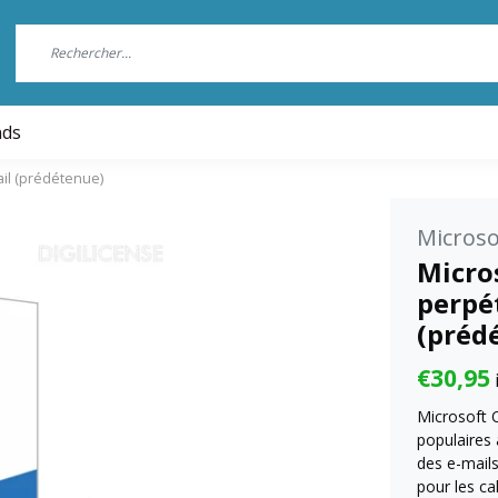
nds
ail (prédétenue)
Microso
Micros
perpét
(préd
€30,95
Microsoft 
populaires 
des e-mails
pour les cal