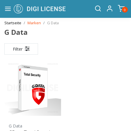
0
Startseite
Marken
G Data
G Data
Filter
G Data