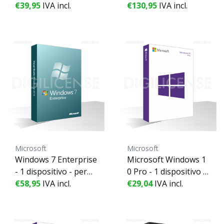
perpetuo - Licencia d
€39,95
IVA incl.
sitivo - perpetuo - Lic
€130,95
IVA incl.
e negocios (pre-owne
encia de negocios (pr
d)
e-owned)
Microsoft
Microsoft
Windows 7 Enterprise
Microsoft Windows 1
- 1 dispositivo - perpe
0 Pro - 1 dispositivo -
tuo - Licencia de nego
€58,95
IVA incl.
perpetuo
€29,04
IVA incl.
cios (pre-owned)