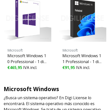
Microsoft
Microsoft
Microsoft Windows 1
Microsoft Windows 1
0 Professional - 1 dis
1 Professional - 1 dis
€465,95
IVA incl.
positivo - perpetuo
€91,95
IVA incl.
positivo - perpetuo
Microsoft Windows
¿Busca un sistema operativo? En Digi License lo
encontrará. El sistema operativo más conocido es
Microsoft Windows. Se trata de un sistema operativo