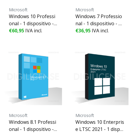
Microsoft
Microsoft
Windows 10 Professi
Windows 7 Professio
onal - 1 dispositivo -
nal - 1 dispositivo - pe
perpetuo - Licencia d
€60,95
IVA incl.
rpetuo - Licencia de n
€36,95
IVA incl.
e negocios (pre-owne
egocios (pre-owned)
d)
Microsoft
Microsoft
Windows 8.1 Professi
Windows 10 Enterpris
onal - 1 dispositivo -
e LTSC 2021 - 1 dispo