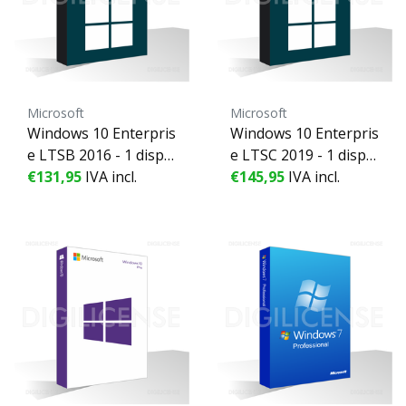
Microsoft
Microsoft
Windows 10 Enterpris
Windows 10 Enterpris
e LTSB 2016 - 1 dispo
e LTSC 2019 - 1 dispo
sitivo - perpetuo - Lic
€131,95
IVA incl.
sitivo - perpetuo - Lic
€145,95
IVA incl.
encia de negocios (pr
encia de negocios (pr
e-owned)
e-owned)