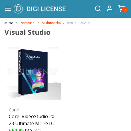
0
Inicio
Personal
Multimedia
Visual Studio
Visual Studio
Corel
Corel VideoStudio 20
23 Ultimate ML ESD -
1 dispositivo - perpet
€60,95
IVA incl.