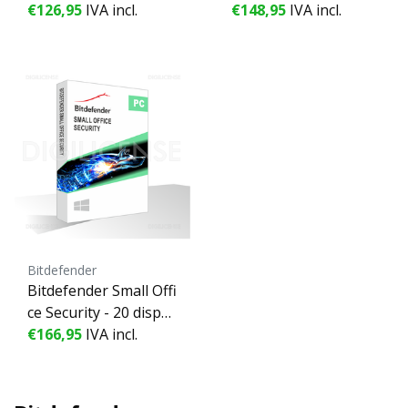
tivos - 3 Años
€126,95
IVA incl.
sitivos - 2 Años
€148,95
IVA incl.
Bitdefender
Bitdefender Small Offi
ce Security - 20 dispo
sitivos - 2 Años
€166,95
IVA incl.